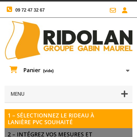
09 72 47 32 67
Panier
(vide)
MENU
1 – SÉLECTIONNEZ LE RIDEAU À
LANIÈRE PVC SOUHAITÉ
2 – INTÉGREZ VOS MESURES ET