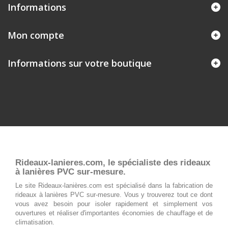
Informations
Mon compte
Informations sur votre boutique
Rideaux-lanieres.com, le spécialiste des rideaux
à lanières PVC sur-mesure.
Le site Rideaux-lanières.com est spécialisé dans la fabrication de
rideaux à lanières PVC sur-mesure. Vous y trouverez tout ce dont
vous avez besoin pour isoler rapidement et simplement vos
ouvertures et réaliser d'importantes économies de chauffage et de
climatisation.