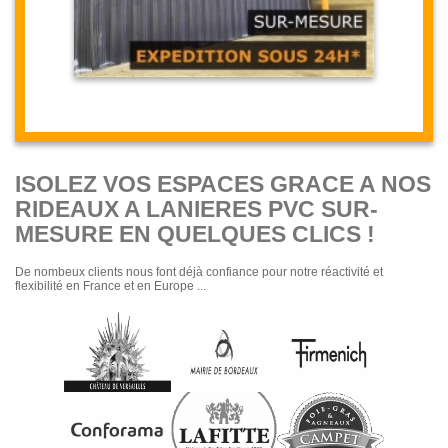
LIVRAISON OFFERTE (Aucun
minimum imposé)Rideau à
lanières PVC coulissant, les
lamelles verticales pvc sont
coincées entre 2...
ISOLEZ VOS ESPACES GRACE A NOS
SÉLECTIONNER CE MODÈLE DE RIDEAU
RIDEAUX A LANIERES PVC SUR-
MESURE EN QUELQUES CLICS !
De nombeux clients nous font déjà confiance pour notre réactivité et
flexibilité en France et en Europe ...