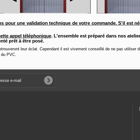
ns pour une validation technique de votre commande. S'il est néc
ette appel téléphonique
. L'ensemble est préparé dans nos atelie
té prêt à être posé.
trouveront leur éclat. Cependant il est vivement conseillé de ne pas utiliser d
nt du PVC.