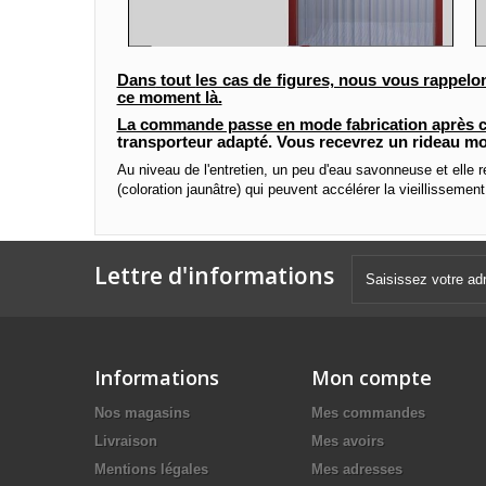
Dans
tout
les cas de figures, nous vous rappelo
ce moment là.
La commande passe en mode fabrication après c
transporteur adapté. Vous recevrez un rideau mon
Au niveau de l'entretien, un peu d'eau savonneuse et elle re
(coloration jaunâtre) qui peuvent accélérer la vieillisseme
Lettre d'informations
Informations
Mon compte
Nos magasins
Mes commandes
Livraison
Mes avoirs
Mentions légales
Mes adresses