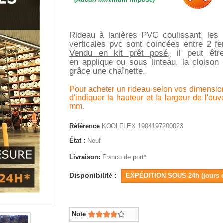
Rideau à lanières PVC coulissant, les 
verticales pvc sont coincées entre 2 fer
Vendu en kit prêt posé,
il peut êtr
en applique ou sous linteau, la cloison 
grâce une chaînette.
Pour acheter un rideau selon vos dimensio
d'indiquer la hauteur et la largeur de l'ouv
mm.
Référence
KOOLFLEX 1904197200023
État :
Neuf
Livraison:
Franco de port*
Disponibilité :
EXPÉDITION SOUS 24h (jours 
Note