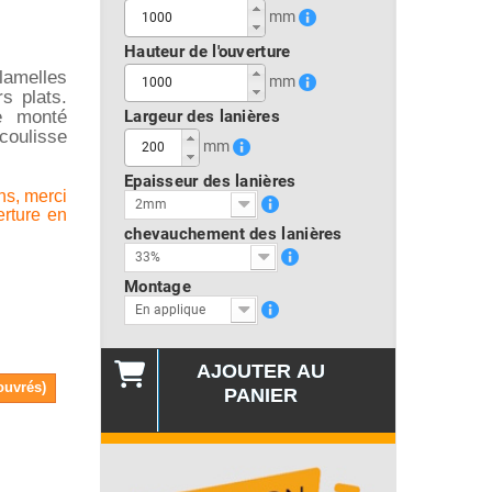
mm
Hauteur de l'ouverture
lamelles
mm
s plats.
e monté
Largeur des lanières
coulisse
mm
Epaisseur des lanières
ns, merci
2mm
erture en
chevauchement des lanières
33%
Montage
En applique
AJOUTER AU
ouvrés)
PANIER