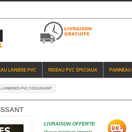
AU LANIERE PVC
RIDEAU PVC SPECIAUX
PANNEAU 
A LANIERES PVC COULISSANT
ISSANT
LIVRAISON OFFERTE
(Aucun minimum imposé)